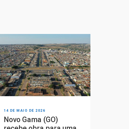
14 DE MAIO DE 2026
22 DE AB
Novo Gama (GO)
Aduto
recebe obra para uma
infra