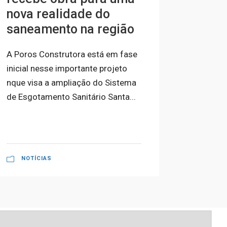
nova realidade do
para 
saneamento na região
Sert
A Poros Construtora está em fase
A propos
inicial nesse importante projeto
abasteci
nque visa a ampliação do Sistema
áreas ur
de Esgotamento Sanitário Santa...
capacida
demanda 
NOTÍCIAS
NOTÍ