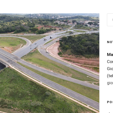
NO
Ma
Co
Gi
(t
gi
PO