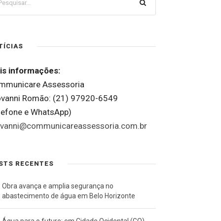
TÍCIAS
is informações:
mmunicare Assessoria
ovanni Romão: (21) 97920-6549
elefone e WhatsApp)
ovanni@communicareassessoria.com.br
STS RECENTES
Obra avança e amplia segurança no
abastecimento de água em Belo Horizonte
Água para o futuro: em Cidade Ocidental (GO),