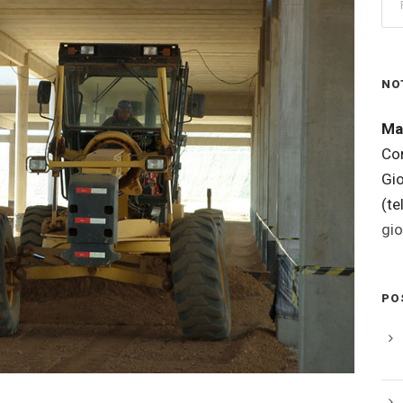
NO
Ma
Co
Gi
(t
gi
PO