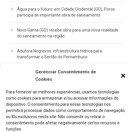
Água para o futuro: em Cidade Ocidental (GO), Poros
participa de importante obra de saneamento
Novo Gama (GO) recebe obra para uma nova realidade
do saneamento na região
Adutora Negreiros: infraestrutura hídrica para
transformar o Sertão do Pernambuco
Gerenciar Consentimento de
Ampliação do viaduto do BH Shopping segue em ritmo
acelerado
Cookies
Para fornecer as melhores experiências, usamos tecnologias
como cookies para armazenar e/ou acessar informações do
CATEGORIAS
dispositivo. O consentimento para essas tecnologias nos
permitirá processar dados como comportamento de navegação
ou IDs exclusivos neste site. Não consentir ou retirar o
Notícias
consentimento pode afetar negativamente certos recursos e
funções.