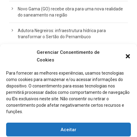
Novo Gama (GO) recebe obra para uma nova realidade
do saneamento na região
Adutora Negreiros: infraestrutura hídrica para
transformar o Sertão do Pernambuco
Gerenciar Consentimento de
Ampliação do viaduto do BH Shopping segue em ritmo
acelerado
Cookies
Para fornecer as melhores experiências, usamos tecnologias
como cookies para armazenar e/ou acessar informações do
CATEGORIAS
dispositivo. O consentimento para essas tecnologias nos
permitirá processar dados como comportamento de navegação
ou IDs exclusivos neste site. Não consentir ou retirar o
Notícias
consentimento pode afetar negativamente certos recursos e
funções.
Aceitar