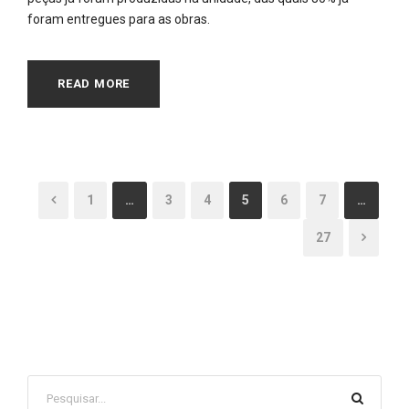
foram entregues para as obras.
READ MORE
1
…
3
4
5
6
7
…
27